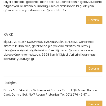
Layer sertifikası garantisi altındadır. SSL sertifikasının görevi, kullanıcı
bilgisayarı ile sitenin bulunduğu server arasındaki bilgi akışının
güvenli olarak yapılmasını sağlamaktır. Se ...
Devamı
KVKK
KİŞİSEL VERİLERİN KORUNMASI HAKKINDA BİLGİLENDİRME Gerek web
sitemizi kullanırken, gerekse başka yollarla tarafımıza iletmiş
olduğunuz kişisel bilgilerinizin güvenliğinin sağlanmasına son
derece önem vermektedir. 6698 Sayılı "Kişisel Verilerin Korunması
Kanunu” yürürlüğe gi ...
Devamı
İletişim
Firma Adı: Erkin Yapı Malzemeleri San. ve Tic. Ltd. Şti Adres: Burnaz
Cad. Damla Sok. No:7 Avcıar / İstanbul Tel: 0212 676 46 47 ...
Devamı