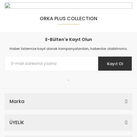
ORKA PLUS COLLECTION
E-Bülten'e Kayıt Olun
Haber listemize kayıt olarak kampanyalardan, haberdar olabilirsiniz.
Orka Varna 100 Banyo Dolabı Antrasit ( Boy Dolabı Hariçtir )
Kayıt Ol
38.999,00 TL
.
Marka
Orka Topkapı Tepe Duş Seti TP 1440 G Altın
ÜYELİK
28.799,00 TL