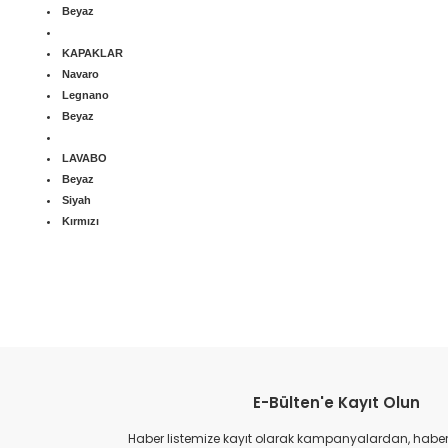
Beyaz
KAPAKLAR
Navaro
Legnano
Beyaz
LAVABO
Beyaz
Siyah
Kırmızı
Bu ürünün fiyat bilgisi, resim, ürün açıklamalarında ve diğer konular
Görüş ve önerileriniz için teşekkür ederiz.
E-Bülten'e Kayıt Olun
Ürün resmi kalitesiz, bozuk veya görüntülenemiyor.
Ürün açıklamasında eksik bilgiler bulunuyor.
Haber listemize kayıt olarak kampanyalardan, haberda