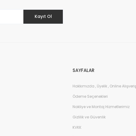
Kayıt Ol
Gönder
SAYFALAR
Hakkımızda , Üyelik , Online Alışveri
Ödeme Seçenekleri
Nakliye ve Montaj Hizmetlerimiz
Gizlilik ve Güvenlik
KVKK