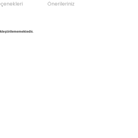
eçenekleri
Önerileriniz
ekleştirilememektedir.