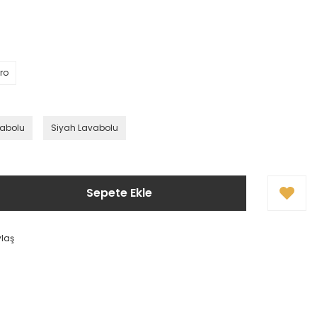
ro
vabolu
Siyah Lavabolu
Sepete Ekle
ylaş