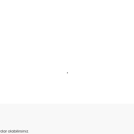
da yetersiz gördüğünüz noktaları öneri formunu kullanarak tarafımıza il
Bu ürüne ilk yorumu siz yapın!
Yorum Yaz
r olabilirsiniz.