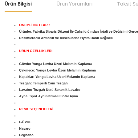
Ürün Bilgisi
Ürün Yorumları
Taksit S
ÖNEMLİ NOTLAR :
Ürünler, Fabrika Sipariş Düzeni İle Çalışıldığından İptali ve Değişimi Gerç
Resimlerdeki Armatür ve Aksesuarlar Fiyata Dahil Değildir.
ÜRÜN ÖZELLİKLERİ
Gövde:
Yonga Levha Üzeri Melamin Kaplama
Çekmece:
Yonga Levha Üzeri Melamin Kaplama
Kapaklar:
Yonga Levha Üzeri Melamin Kaplama
Tezgah:
Temperli Cam Tezgah
Lavabo: Tezgah Üstü Seramik Lavabo
Ayna: Spot Aydınlatmalı Flotal
Ayna
RENK SEÇENEKLERİ
GÖVDE
Navaro
Legnano