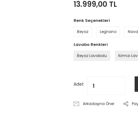
13.999,00 TL
Renk Seçenekleri
Beyaz
Legnano
Nava
Lavabo Renkleri
Beyaz Lavabolu
Kırmızı La
Adet
Arkadaşına Öner
Pa