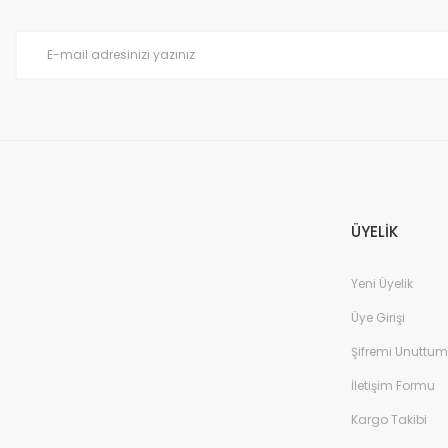
Ürün bilgilerinde hatalar bulunuyor.
Ürün fiyatı diğer sitelerden daha pahalı.
Bu ürüne benzer farklı alternatifler olmalı.
ÜYELİK
Yeni Üyelik
Üye Girişi
Şifremi Unuttum
İletişim Formu
Kargo Takibi