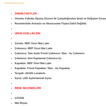
ÖNEMLİ NOTLAR :
Ürünler, Fabrika Sipariş Düzeni İle Çalışıldığından İptali ve Değişimi Gerç
Resimlerdeki Armatür ve Aksesuarlar Fiyata Dahil Değildir.
ÜRÜN ÖZELLİKLERİ
Gövde: MDF Üzeri Mat Lake
Çekmece: MDF Üzeri Mat Lake
Çekmece: Tam Açılır Frenli Çekmece / Bas - Aç Çekmece
Çekmece: Deri Kaplamalı Çekmece İçi
Kapaklar:
MDF Üreri Mat Lake
Kapaklar: Frenli Kapaklar / Bas - Aç Kapaklar
Tezgah: Akrilik Lavabolu
Ayna: LED Aydınlatmalı Ayna
RENK SEÇENEKLERİ
GÖVDE
Mat Beyaz