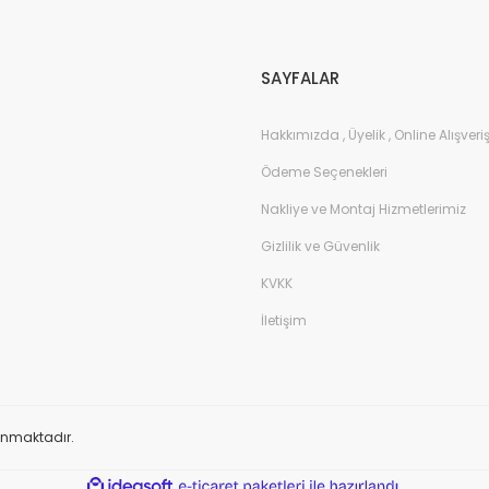
Gönder
SAYFALAR
Hakkımızda , Üyelik , Online Alışveri
Ödeme Seçenekleri
Nakliye ve Montaj Hizmetlerimiz
Gizlilik ve Güvenlik
KVKK
İletişim
orunmaktadır.
ile
ideasoft
e-