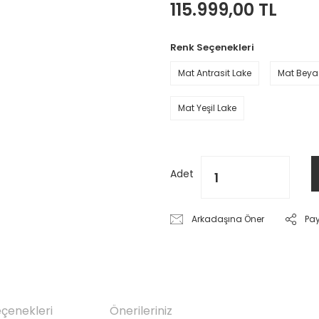
115.999,00 TL
Renk Seçenekleri
Mat Antrasit Lake
Mat Beya
Mat Yeşil Lake
Adet
Arkadaşına Öner
Pa
eçenekleri
Önerileriniz