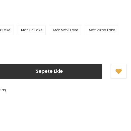
z Lake
Mat Gri Lake
Mat Mavi Lake
Mat Vizon Lake
Sepete Ekle
ylaş