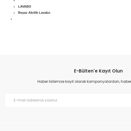
LAVABO
Beyaz Akrilik Lavabo
Bu ürünün fiyat bilgisi, resim, ürün açıklamalarında ve diğer konular
Görüş ve önerileriniz için teşekkür ederiz.
E-Bülten'e Kayıt Olun
Ürün resmi kalitesiz, bozuk veya görüntülenemiyor.
Ürün açıklamasında eksik bilgiler bulunuyor.
Haber listemize kayıt olarak kampanyalardan, haberda
Ürün bilgilerinde hatalar bulunuyor.
Ürün fiyatı diğer sitelerden daha pahalı.
Bu ürüne benzer farklı alternatifler olmalı.