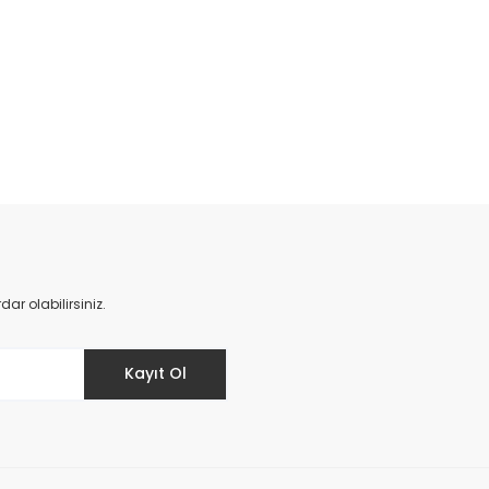
da yetersiz gördüğünüz noktaları öneri formunu kullanarak tarafımıza il
Bu ürüne ilk yorumu siz yapın!
Yorum Yaz
r olabilirsiniz.
Kayıt Ol