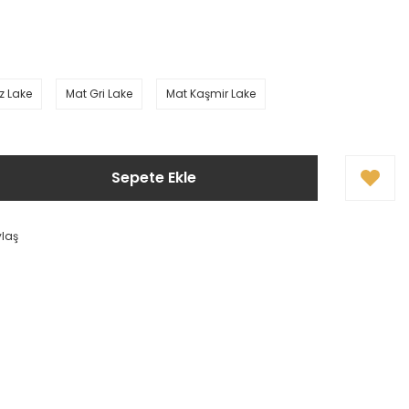
z Lake
Mat Gri Lake
Mat Kaşmir Lake
Sepete Ekle
ylaş