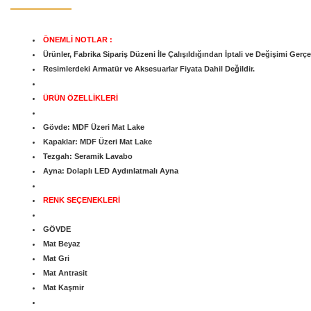
ÖNEMLİ NOTLAR :
Ürünler, Fabrika Sipariş Düzeni İle Çalışıldığından İptali ve Değişimi Gerç
Resimlerdeki Armatür ve Aksesuarlar Fiyata Dahil Değildir.
ÜRÜN ÖZELLİKLERİ
Gövde: MDF Üzeri Mat Lake
Kapaklar: MDF Üzeri Mat Lake
Tezgah: Seramik Lavabo
Ayna: Dolaplı LED Aydınlatmalı Ayna
RENK SEÇENEKLERİ
GÖVDE
Mat Beyaz
Mat Gri
Mat Antrasit
Mat Kaşmir