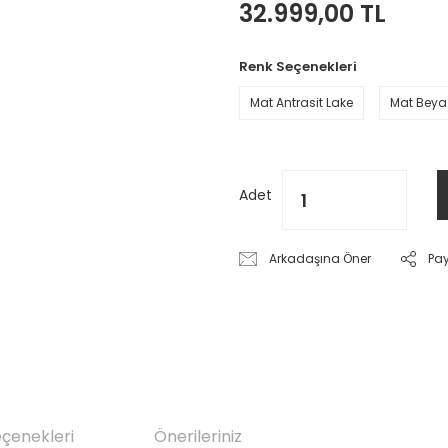
32.999,00 TL
Renk Seçenekleri
Mat Antrasit Lake
Mat Beya
Adet
Arkadaşına Öner
Pa
eçenekleri
Önerileriniz