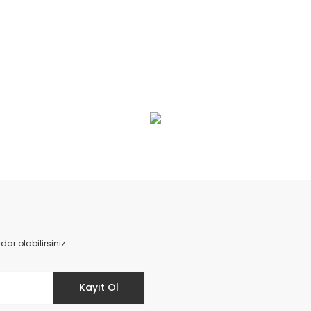
da yetersiz gördüğünüz noktaları öneri formunu kullanarak tarafımıza il
Bu ürüne ilk yorumu siz yapın!
Yorum Yaz
r olabilirsiniz.
Kayıt Ol