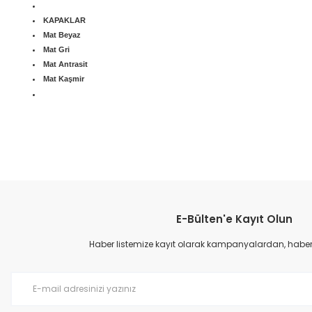
KAPAKLAR
Mat Beyaz
Mat Gri
Mat Antrasit
Mat Kaşmir
Bu ürünün fiyat bilgisi, resim, ürün açıklamalarında ve diğer konular
Görüş ve önerileriniz için teşekkür ederiz.
E-Bülten'e Kayıt Olun
Ürün resmi kalitesiz, bozuk veya görüntülenemiyor.
Ürün açıklamasında eksik bilgiler bulunuyor.
Haber listemize kayıt olarak kampanyalardan, haberda
Ürün bilgilerinde hatalar bulunuyor.
Ürün fiyatı diğer sitelerden daha pahalı.
Bu ürüne benzer farklı alternatifler olmalı.