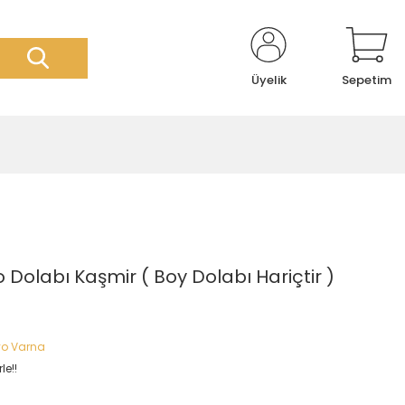
Üyelik
Sepetim
Dolabı Kaşmir ( Boy Dolabı Hariçtir )
yo Varna
le!!