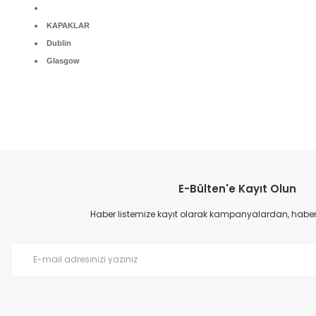
KAPAKLAR
Dublin
Glasgow
Bu ürünün fiyat bilgisi, resim, ürün açıklamalarında ve diğer konular
Görüş ve önerileriniz için teşekkür ederiz.
E-Bülten'e Kayıt Olun
Ürün resmi kalitesiz, bozuk veya görüntülenemiyor.
Ürün açıklamasında eksik bilgiler bulunuyor.
Haber listemize kayıt olarak kampanyalardan, haberda
Ürün bilgilerinde hatalar bulunuyor.
Ürün fiyatı diğer sitelerden daha pahalı.
Bu ürüne benzer farklı alternatifler olmalı.