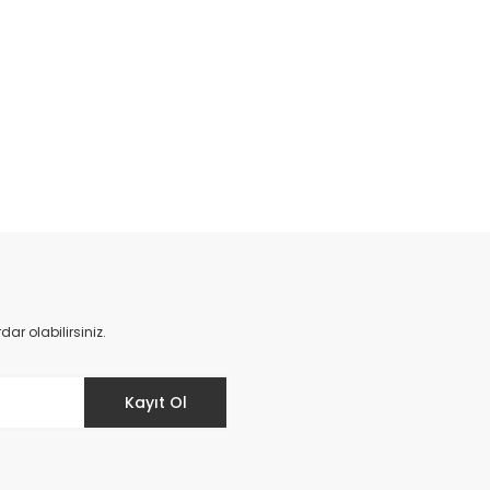
da yetersiz gördüğünüz noktaları öneri formunu kullanarak tarafımıza il
Bu ürüne ilk yorumu siz yapın!
Yorum Yaz
r olabilirsiniz.
Kayıt Ol